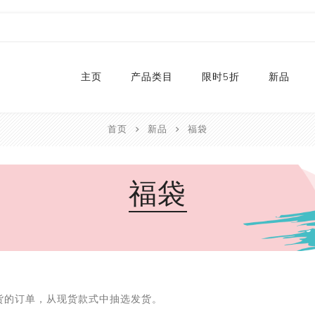
主页
产品类目
限时5折
新品
首页
新品
福袋
热销款
2024
和纸胶带库存
2023
福袋
贴纸
2022
卡纸
2021
P
切割器
2020
P
手工艺纸
2019
文具
福袋
货的订单，从现货款式中抽选发货。
手工艺品
限量款