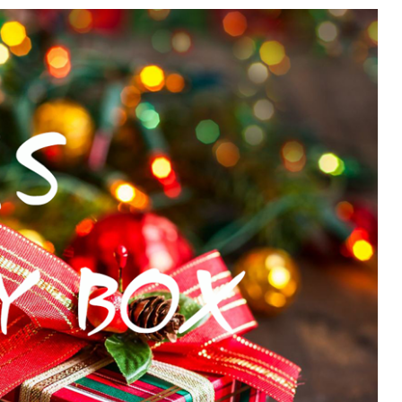
2017 香港盛大展览
款和纸胶带
7月 盛夏新设计和纸胶带
香味和纸胶带
镭射贴纸
11月 春日粉色梦幻和纸胶
4月，2019
九卷装包装
8月 新款星星和纸胶带
带
2017 香港国际文具展会
8月 圣诞节新款和纸胶带
6月 窄款设计系列2.0版
设计师系列
字母贴纸
3月，2019
十卷装包装
9月 圣诞节系列设计和纸
12月 情人节新款和纸胶带
2015 纽约国际文具展会
胶带
9月 简约风和纸胶带
5月 文具设计系列
按图案购买和纸胶带
圆点贴画套装
十二卷装包装
2014 日本国际包装展会
10月 新款星系系列和纸胶
10月 复古风和纸胶带
4月 窄款设计系列1.0版
收缩/彩盒套装
刺绣贴纸
二十卷装包装
带
2013 第114届广交会
12月 新款情人节和纸胶带
3月 夏季款
常用包装
手账贴纸
二十四卷装包装
11月 中式复古风系列和纸
2月 春季情人节和纸胶带
胶带
无库存设计
双面泡棉贴纸
三十六卷装包装
易撕和纸胶带
12月-情人节款和纸胶带
六十卷装包装
窄款和纸胶带
一百零八卷装包装