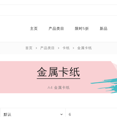
主页
产品类目
限时5折
新品
首页
产品类目
卡纸
金属卡纸
热销款
2024
和纸胶带库存
2023
金属卡纸
贴纸
2022
卡纸
2021
P
切割器
2020
P
A4 金属卡纸
手工艺纸
2019
文具
福袋
手工艺品
限量款