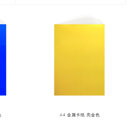
2017 香港盛大展览
款和纸胶带
7月 盛夏新设计和纸胶带
香味和纸胶带
镭射贴纸
11月 春日粉色梦幻和纸胶
4月，2019
九卷装包装
8月 新款星星和纸胶带
带
2017 香港国际文具展会
8月 圣诞节新款和纸胶带
6月 窄款设计系列2.0版
设计师系列
字母贴纸
3月，2019
十卷装包装
9月 圣诞节系列设计和纸
12月 情人节新款和纸胶带
2015 纽约国际文具展会
胶带
9月 简约风和纸胶带
5月 文具设计系列
按图案购买和纸胶带
圆点贴画套装
十二卷装包装
2014 日本国际包装展会
10月 新款星系系列和纸胶
10月 复古风和纸胶带
4月 窄款设计系列1.0版
收缩/彩盒套装
刺绣贴纸
二十卷装包装
带
2013 第114届广交会
12月 新款情人节和纸胶带
3月 夏季款
常用包装
手账贴纸
二十四卷装包装
11月 中式复古风系列和纸
2月 春季情人节和纸胶带
胶带
无库存设计
双面泡棉贴纸
三十六卷装包装
易撕和纸胶带
12月-情人节款和纸胶带
六十卷装包装
窄款和纸胶带
一百零八卷装包装
色
A4 金属卡纸 亮金色