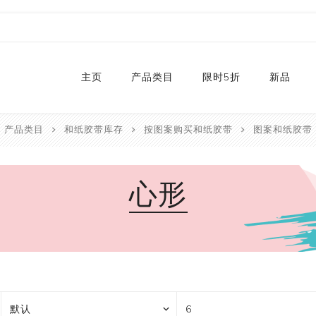
主页
产品类目
限时5折
新品
产品类目
和纸胶带库存
按图案购买和纸胶带
图案和纸胶带
热销款
2024
和纸胶带库存
2023
心形
贴纸
2022
卡纸
2021
P
切割器
2020
P
手工艺纸
2019
文具
福袋
手工艺品
限量款