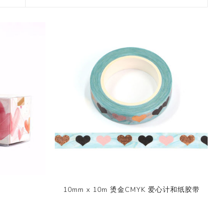
2017 香港盛大展览
款和纸胶带
7月 盛夏新设计和纸胶带
香味和纸胶带
镭射贴纸
11月 春日粉色梦幻和纸胶
4月，2019
九卷装包装
8月 新款星星和纸胶带
带
2017 香港国际文具展会
8月 圣诞节新款和纸胶带
6月 窄款设计系列2.0版
设计师系列
字母贴纸
3月，2019
十卷装包装
9月 圣诞节系列设计和纸
12月 情人节新款和纸胶带
2015 纽约国际文具展会
胶带
9月 简约风和纸胶带
5月 文具设计系列
按图案购买和纸胶带
圆点贴画套装
十二卷装包装
2014 日本国际包装展会
10月 新款星系系列和纸胶
10月 复古风和纸胶带
4月 窄款设计系列1.0版
收缩/彩盒套装
刺绣贴纸
二十卷装包装
带
2013 第114届广交会
12月 新款情人节和纸胶带
3月 夏季款
常用包装
手账贴纸
二十四卷装包装
11月 中式复古风系列和纸
2月 春季情人节和纸胶带
胶带
无库存设计
双面泡棉贴纸
三十六卷装包装
易撕和纸胶带
12月-情人节款和纸胶带
六十卷装包装
窄款和纸胶带
一百零八卷装包装
10mm x 10m 烫金CMYK 爱心计和纸胶带