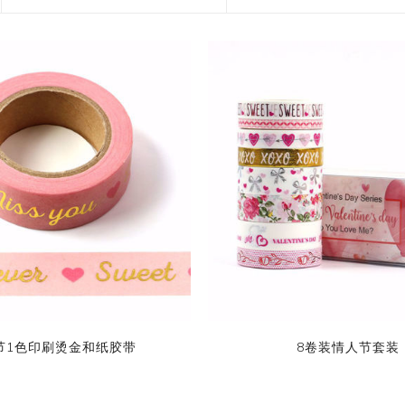
花艺胶带
遮蔽膜
快递包装物料
节1色印刷烫金和纸胶带
8卷装情人节套装