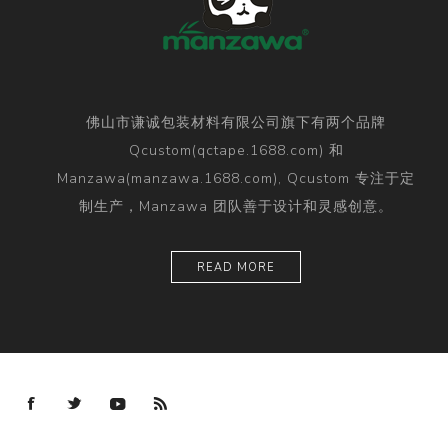
佛山市谦诚包装材料有限公司旗下有两个品牌
Qcustom(qctape.1688.com) 和
Manzawa(manzawa.1688.com), Qcustom 专注于定
制生产，Manzawa 团队善于设计和灵感创意。
READ MORE