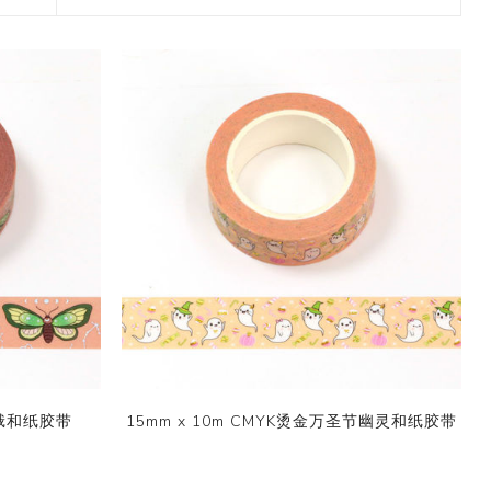
2017 香港盛大展览
款和纸胶带
7月 盛夏新设计和纸胶带
香味和纸胶带
镭射贴纸
11月 春日粉色梦幻和纸胶
4月，2019
九卷装包装
8月 新款星星和纸胶带
带
2017 香港国际文具展会
8月 圣诞节新款和纸胶带
6月 窄款设计系列2.0版
设计师系列
字母贴纸
3月，2019
十卷装包装
9月 圣诞节系列设计和纸
12月 情人节新款和纸胶带
2015 纽约国际文具展会
胶带
9月 简约风和纸胶带
5月 文具设计系列
按图案购买和纸胶带
圆点贴画套装
十二卷装包装
2014 日本国际包装展会
10月 新款星系系列和纸胶
10月 复古风和纸胶带
4月 窄款设计系列1.0版
收缩/彩盒套装
刺绣贴纸
二十卷装包装
带
2013 第114届广交会
12月 新款情人节和纸胶带
3月 夏季款
常用包装
手账贴纸
二十四卷装包装
11月 中式复古风系列和纸
2月 春季情人节和纸胶带
胶带
无库存设计
双面泡棉贴纸
三十六卷装包装
易撕和纸胶带
12月-情人节款和纸胶带
六十卷装包装
窄款和纸胶带
一百零八卷装包装
飞蛾和纸胶带
15mm x 10m CMYK烫金万圣节幽灵和纸胶带