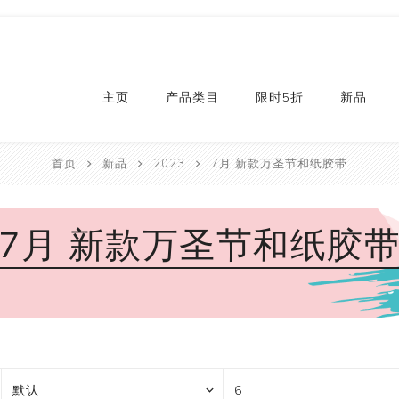
主页
产品类目
限时5折
新品
首页
新品
2023
7月 新款万圣节和纸胶带
热销款
2024
和纸胶带库存
2023
7月 新款万圣节和纸胶
贴纸
2022
卡纸
2021
P
切割器
2020
P
手工艺纸
2019
文具
福袋
手工艺品
限量款