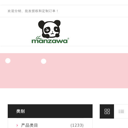
欢迎分销、批发授权和定制订单！
类别
产品类目
(1233)