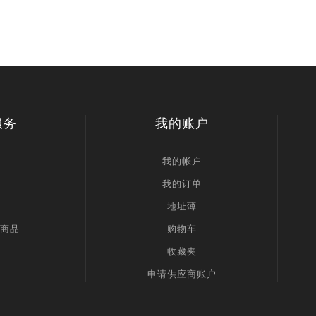
服务
我的账户
我的帐户
我的订单
地址薄
商品
购物车
收藏夹
申请供应商账户