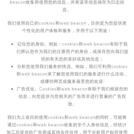
beacon
收集和使用您的信息，并将该等信息储存为日志信
息。
我们使用自己的
cookies
和
web beacon
，目的是为您提供更
个性化的用户体验和服务，并用于以下用途：
记住您的身份。例如：
cookies
和
web beacon
有助于我
们辨认您作为我们的注册用户的身份，或保存您向我们提
供的有关您的喜好或其他信息；
分析您使用我们服务的情况。例如，我们可利用
cookies
和
web beacon
来了解您使用我们的服务进行什么活动，
或哪些网页或服务最受您的欢迎
;
广告优化。
Cookies
和
web beacon
有助于我们根据您的
信息，向您提供与您相关的广告而非进行普遍的广告投
放。
我们为上述目的使用
cookies
和
web beacon
的同时，可能将
通过
cookies
和
web beacon
收集的非个人身份信息，经统计
加工后提供给广告商或其他合作伙伴，用于分析用户如何使用