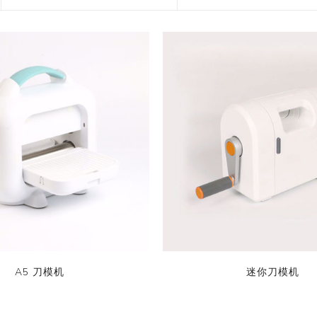
花艺胶带
遮蔽膜
快递包装物料
A5 刀模机
迷你刀模机