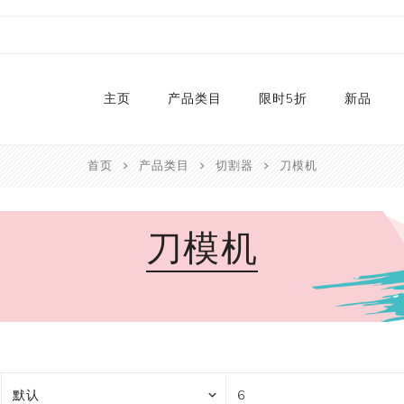
主页
产品类目
限时5折
新品
首页
产品类目
切割器
刀模机
热销款
2024
和纸胶带库存
2023
刀模机
贴纸
2022
卡纸
2021
P
切割器
2020
P
手工艺纸
2019
文具
福袋
手工艺品
限量款