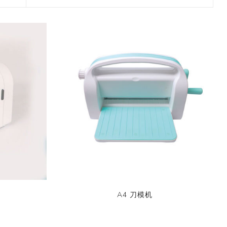
2017 香港盛大展览
款和纸胶带
7月 盛夏新设计和纸胶带
香味和纸胶带
镭射贴纸
11月 春日粉色梦幻和纸胶
4月，2019
九卷装包装
8月 新款星星和纸胶带
带
2017 香港国际文具展会
8月 圣诞节新款和纸胶带
6月 窄款设计系列2.0版
设计师系列
字母贴纸
3月，2019
十卷装包装
9月 圣诞节系列设计和纸
12月 情人节新款和纸胶带
2015 纽约国际文具展会
胶带
9月 简约风和纸胶带
5月 文具设计系列
按图案购买和纸胶带
圆点贴画套装
十二卷装包装
2014 日本国际包装展会
10月 新款星系系列和纸胶
10月 复古风和纸胶带
4月 窄款设计系列1.0版
收缩/彩盒套装
刺绣贴纸
二十卷装包装
带
2013 第114届广交会
12月 新款情人节和纸胶带
3月 夏季款
常用包装
手账贴纸
二十四卷装包装
11月 中式复古风系列和纸
2月 春季情人节和纸胶带
胶带
无库存设计
双面泡棉贴纸
三十六卷装包装
易撕和纸胶带
12月-情人节款和纸胶带
六十卷装包装
窄款和纸胶带
一百零八卷装包装
A4 刀模机