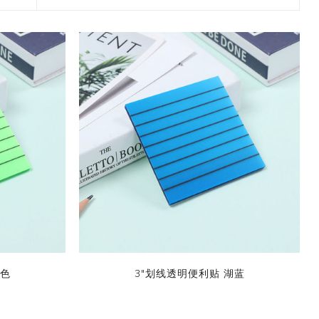
2017 香港盛大展览
款和纸胶带
7月 盛夏新设计和纸胶带
香味和纸胶带
镭射贴纸
11月 春日粉色梦幻和纸胶
4月，2019
九卷装包装
8月 新款星星和纸胶带
带
2017 香港国际文具展会
8月 圣诞节新款和纸胶带
6月 窄款设计系列2.0版
设计师系列
字母贴纸
3月，2019
十卷装包装
9月 圣诞节系列设计和纸
12月 情人节新款和纸胶带
2015 纽约国际文具展会
胶带
9月 简约风和纸胶带
5月 文具设计系列
按图案购买和纸胶带
圆点贴画套装
十二卷装包装
2014 日本国际包装展会
10月 新款星系系列和纸胶
10月 复古风和纸胶带
4月 窄款设计系列1.0版
收缩/彩盒套装
刺绣贴纸
二十卷装包装
带
2013 第114届广交会
12月 新款情人节和纸胶带
3月 夏季款
常用包装
手账贴纸
二十四卷装包装
11月 中式复古风系列和纸
2月 春季情人节和纸胶带
胶带
无库存设计
双面泡棉贴纸
三十六卷装包装
易撕和纸胶带
12月-情人节款和纸胶带
六十卷装包装
窄款和纸胶带
一百零八卷装包装
绿色
3"划线透明便利贴 湖蓝