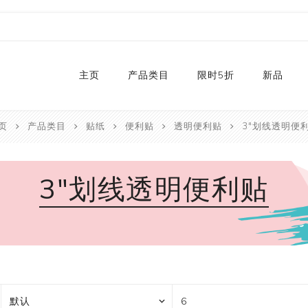
主页
产品类目
限时5折
新品
页
产品类目
贴纸
便利贴
透明便利贴
3"划线透明便
热销款
2024
和纸胶带库存
2023
3"划线透明便利贴
贴纸
2022
卡纸
2021
P
切割器
2020
P
手工艺纸
2019
文具
福袋
手工艺品
限量款