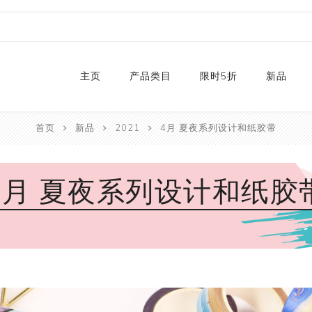
主页
产品类目
限时5折
新品
首页
新品
2021
4月 夏夜系列设计和纸胶带
热销款
2024
和纸胶带库存
2023
4月 夏夜系列设计和纸胶
贴纸
2022
卡纸
2021
P
切割器
2020
P
手工艺纸
2019
文具
福袋
手工艺品
限量款