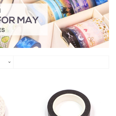
2017 香港盛大展览
款和纸胶带
7月 盛夏新设计和纸胶带
香味和纸胶带
镭射贴纸
11月 春日粉色梦幻和纸胶
4月，2019
九卷装包装
8月 新款星星和纸胶带
带
2017 香港国际文具展会
8月 圣诞节新款和纸胶带
6月 窄款设计系列2.0版
设计师系列
字母贴纸
3月，2019
十卷装包装
9月 圣诞节系列设计和纸
12月 情人节新款和纸胶带
2015 纽约国际文具展会
胶带
9月 简约风和纸胶带
5月 文具设计系列
按图案购买和纸胶带
圆点贴画套装
十二卷装包装
2014 日本国际包装展会
10月 新款星系系列和纸胶
10月 复古风和纸胶带
4月 窄款设计系列1.0版
收缩/彩盒套装
刺绣贴纸
二十卷装包装
带
2013 第114届广交会
12月 新款情人节和纸胶带
3月 夏季款
常用包装
手账贴纸
二十四卷装包装
11月 中式复古风系列和纸
2月 春季情人节和纸胶带
胶带
无库存设计
双面泡棉贴纸
三十六卷装包装
易撕和纸胶带
12月-情人节款和纸胶带
六十卷装包装
窄款和纸胶带
一百零八卷装包装