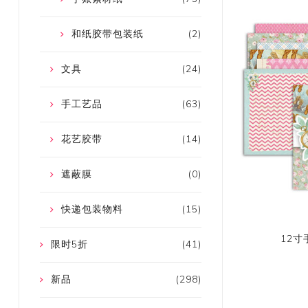
和纸胶带包装纸
(2)
文具
(24)
手工艺品
(63)
花艺胶带
(14)
遮蔽膜
(0)
快递包装物料
(15)
12寸
限时5折
(41)
新品
(298)