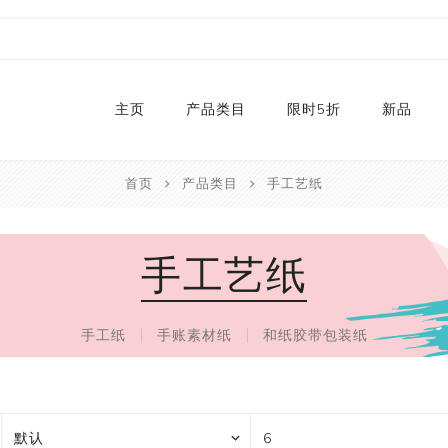
主页
产品类目
限时5折
新品
首页
产品类目
手工艺纸
热销款
2024
和纸胶带库存
2023
手工艺纸
贴纸
2022
卡纸
2021
P
切割器
2020
P
手工纸
手账素材纸
和纸胶带包装纸
手工艺纸
2019
文具
福袋
手工艺品
限量款