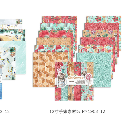
2017 香港盛大展览
款和纸胶带
7月 盛夏新设计和纸胶带
香味和纸胶带
镭射贴纸
11月 春日粉色梦幻和纸胶
4月，2019
九卷装包装
8月 新款星星和纸胶带
带
2017 香港国际文具展会
8月 圣诞节新款和纸胶带
6月 窄款设计系列2.0版
设计师系列
字母贴纸
3月，2019
十卷装包装
9月 圣诞节系列设计和纸
12月 情人节新款和纸胶带
2015 纽约国际文具展会
胶带
9月 简约风和纸胶带
5月 文具设计系列
按图案购买和纸胶带
圆点贴画套装
十二卷装包装
2014 日本国际包装展会
10月 新款星系系列和纸胶
10月 复古风和纸胶带
4月 窄款设计系列1.0版
收缩/彩盒套装
刺绣贴纸
二十卷装包装
带
2013 第114届广交会
12月 新款情人节和纸胶带
3月 夏季款
常用包装
手账贴纸
二十四卷装包装
11月 中式复古风系列和纸
2月 春季情人节和纸胶带
胶带
无库存设计
双面泡棉贴纸
三十六卷装包装
易撕和纸胶带
12月-情人节款和纸胶带
六十卷装包装
窄款和纸胶带
一百零八卷装包装
2-12
12寸手账素材纸 PA1903-12