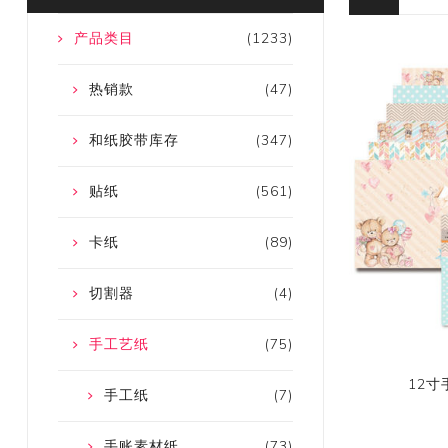
产品类目
(1233)
热销款
(47)
和纸胶带库存
(347)
贴纸
(561)
卡纸
(89)
切割器
(4)
手工艺纸
(75)
12寸
手工纸
(7)
手账素材纸
(73)