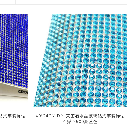
2017 香港盛大展览
款和纸胶带
7月 盛夏新设计和纸胶带
香味和纸胶带
镭射贴纸
11月 春日粉色梦幻和纸胶
4月，2019
九卷装包装
8月 新款星星和纸胶带
带
2017 香港国际文具展会
8月 圣诞节新款和纸胶带
6月 窄款设计系列2.0版
设计师系列
字母贴纸
3月，2019
十卷装包装
9月 圣诞节系列设计和纸
12月 情人节新款和纸胶带
2015 纽约国际文具展会
胶带
9月 简约风和纸胶带
5月 文具设计系列
按图案购买和纸胶带
圆点贴画套装
十二卷装包装
2014 日本国际包装展会
10月 新款星系系列和纸胶
10月 复古风和纸胶带
4月 窄款设计系列1.0版
收缩/彩盒套装
刺绣贴纸
二十卷装包装
带
2013 第114届广交会
12月 新款情人节和纸胶带
3月 夏季款
常用包装
手账贴纸
二十四卷装包装
11月 中式复古风系列和纸
2月 春季情人节和纸胶带
胶带
无库存设计
双面泡棉贴纸
三十六卷装包装
易撕和纸胶带
12月-情人节款和纸胶带
六十卷装包装
窄款和纸胶带
一百零八卷装包装
玻璃钻汽车装饰钻
40*24CM DIY 莱茵石水晶玻璃钻汽车装饰钻
石贴 2500湖蓝色