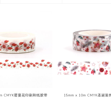
花艺胶带
遮蔽膜
快递包装物料
10m CMYK罂粟花印刷和纸胶带
15mm x 10m CMYK圣诞