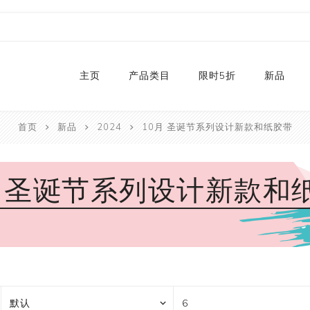
主页
产品类目
限时5折
新品
首页
新品
2024
10月 圣诞节系列设计新款和纸胶带
热销款
2024
和纸胶带库存
2023
月 圣诞节系列设计新款和
贴纸
2022
卡纸
2021
P
切割器
2020
P
手工艺纸
2019
文具
福袋
手工艺品
限量款