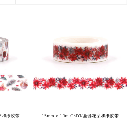
2017 香港盛大展览
款和纸胶带
7月 盛夏新设计和纸胶带
香味和纸胶带
镭射贴纸
11月 春日粉色梦幻和纸胶
4月，2019
九卷装包装
8月 新款星星和纸胶带
带
2017 香港国际文具展会
8月 圣诞节新款和纸胶带
6月 窄款设计系列2.0版
设计师系列
字母贴纸
3月，2019
十卷装包装
9月 圣诞节系列设计和纸
12月 情人节新款和纸胶带
2015 纽约国际文具展会
胶带
9月 简约风和纸胶带
5月 文具设计系列
按图案购买和纸胶带
圆点贴画套装
十二卷装包装
2014 日本国际包装展会
10月 新款星系系列和纸胶
10月 复古风和纸胶带
4月 窄款设计系列1.0版
收缩/彩盒套装
刺绣贴纸
二十卷装包装
带
2013 第114届广交会
12月 新款情人节和纸胶带
3月 夏季款
常用包装
手账贴纸
二十四卷装包装
11月 中式复古风系列和纸
2月 春季情人节和纸胶带
胶带
无库存设计
双面泡棉贴纸
三十六卷装包装
易撕和纸胶带
12月-情人节款和纸胶带
六十卷装包装
窄款和纸胶带
一百零八卷装包装
装饰和纸胶带
15mm x 10m CMYK圣诞花朵和纸胶带